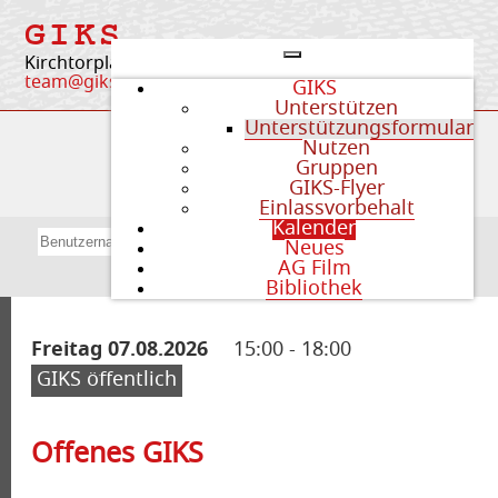
GIKS
Kirchtorplatz 4 | 84405 Dorfen
team@giks-dorfen.org
GIKS
Unterstützen
Unterstützungsformular
Nutzen
Termine im GIKS
Gruppen
GIKS-Flyer
Einlassvorbehalt
Kalender
Neues
AG Film
Anmelden
Bibliothek
Freitag 07.08.2026
15:00
-
18:00
GIKS öffentlich
Offenes GIKS