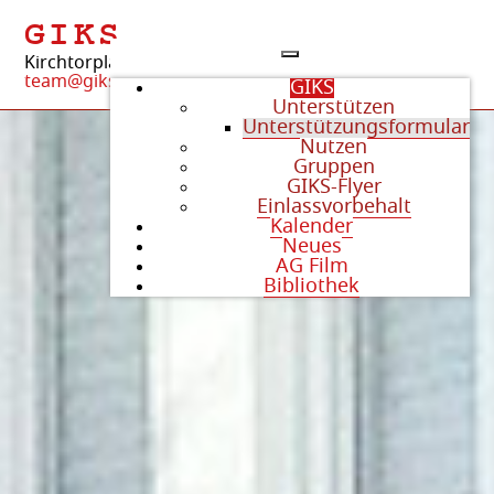
GIKS
Kirchtorplatz 4 | 84405 Dorfen
team@giks-dorfen.org
GIKS
Unterstützen
Unterstützungsformular
Nutzen
Gruppen
GIKS-Flyer
Einlassvorbehalt
Kalender
Neues
AG Film
Bibliothek