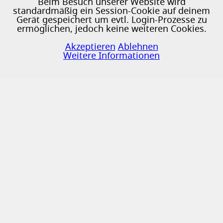
Beim Besuch unserer Website wird
standardmäßig ein Session-Cookie auf deinem
Gerät gespeichert um evtl. Login-Prozesse zu
ermöglichen, jedoch keine weiteren Cookies.
♿
Akzeptieren
Ablehnen
Weitere Informationen
GIKS
Das
ist ein gemeinschaftliches Ladenprojekt, das
am 1. Juni 2024 gestartet ist. Es wird getragen
und verwaltet von vier Gruppen und von vielen