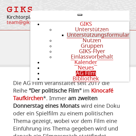
GIKS
Kirchtorplatz 4 | 84405 Dorfen
team@giks-dorfen.org
GIKS
Unterstützen
Unterstützungsformular
Nutzen
Gruppen
AG Film
GIKS-Flyer
Einlassvorbehalt
Kalender
Neues
AG Film
Bibliothek
Die AG Film veranstaltet seit 2017 die
Reihe
"Der politische Film"
im
Kinocafé
Taufkirchen
*. Immer
am zweiten
Donnerstag eines Monats
wird eine Doku
oder ein Spielfilm zu einem politischen
Thema gezeigt, wobei vor dem Film eine
Einführung ins Thema gegeben wird und