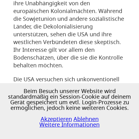
ihre Unabhängigkeit von den
europäischen Kolonialmächten. Während
die Sowjetunion und andere sozialistische
Länder, die Dekolonialisierung
unterstützen, sehen die USA und ihre
westlichen Verbündeten diese skeptisch.
Ihr Interesse gilt vor allem den
Bodenschätzen, über die sie die Kontrolle
behalten möchten.
Die USA versuchen sich unkonventionell
und schicken Jazzgrößen wie Louis
Beim Besuch unserer Website wird
Armstrong und Nina Simone als
standardmäßig ein Session-Cookie auf deinem
Gerät gespeichert um evtl. Login-Prozesse zu
Werbeträger*innen in afrikanische
ermöglichen, jedoch keine weiteren Cookies.
Staaten, um den Westen positiv
♿
darzustellen, während sich zeitgleich
Akzeptieren
Ablehnen
Weitere Informationen
Figuren wie Malcolm X und andere
Jazzkünstler mit der